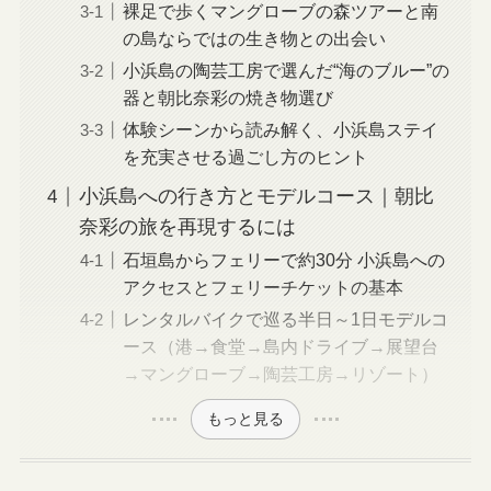
裸足で歩くマングローブの森ツアーと南
の島ならではの生き物との出会い
小浜島の陶芸工房で選んだ“海のブルー”の
器と朝比奈彩の焼き物選び
体験シーンから読み解く、小浜島ステイ
を充実させる過ごし方のヒント
小浜島への行き方とモデルコース｜朝比
奈彩の旅を再現するには
石垣島からフェリーで約30分 小浜島への
アクセスとフェリーチケットの基本
レンタルバイクで巡る半日～1日モデルコ
ース（港→食堂→島内ドライブ→展望台
→マングローブ→陶芸工房→リゾート）
もっと見る