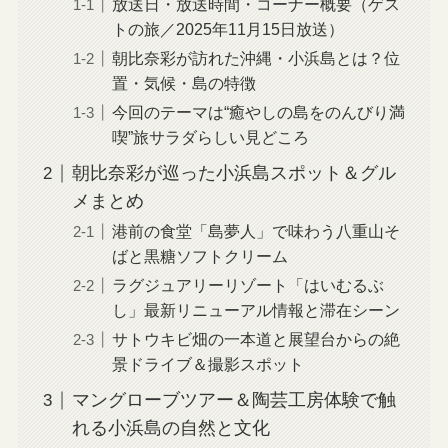
放送日・放送時間・コーナー概要（ゲス
トの旅／2025年11月15日放送）
朝比奈彩が訪れた沖縄・小浜島とは？位
置・気候・島の特徴
今回のテーマは“癒やしの島をのんびり満
喫”旅サラダらしい見どころ
朝比奈彩が巡った小浜島スポット＆グル
メまとめ
港前の食堂「島夢人」で味わう八重山そ
ばと黒糖ソフトクリーム
ラグジュアリーリゾート「はいむるぶ
し」最新リニューアル情報と滞在シーン
サトウキビ畑の一本道と展望台からの絶
景ドライブ＆撮影スポット
マングローブツアー＆陶芸工房体験で触
れる小浜島の自然と文化