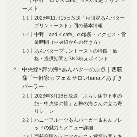
ー｜中野「and K cafe」の秋限定プリント
ースト
2025年11月15日放送「秋限定あんバター
プリントースト」回の基本情報
中野「and K cafe」の場所・アクセス・営
業時間（中央線からの行き方）
あんバタープリントーストの特徴・価
格・提供期間とSNS映えポイント
中央線×舞の海×あんバターの原点｜西荻
窪「一軒家カフェ＆サロンhana／あずき
パーラー」
2023年3月18日放送「ぶらり途中下車の
旅～中央線の旅」と舞の海さんの立ち寄
りシーン
ハニーフルーツあんバーガー＆あんブレ
ッドの魅力とメニュー詳細
西荻窪駅からのアクセス・営業時間とあ