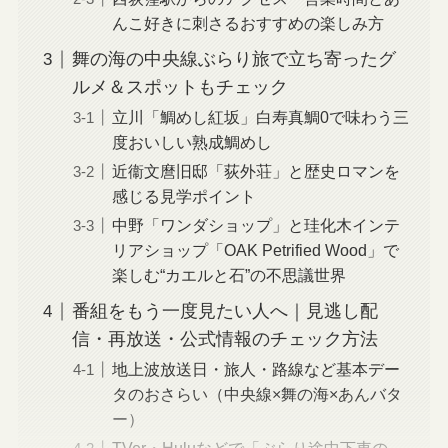
んこ好きに刺さるおすすめの楽しみ方
舞の海の中央線ぶらり旅で立ち寄ったグ
ルメ＆スポットもチェック
立川「鯛めし紅坂」白寿真鯛0で味わう三
度おいしい熟成鯛めし
近衞文麿旧邸「荻外荘」と歴史ロマンを
感じる見学ポイント
中野「ワンダショップ」と珪化木インテ
リアショップ「OAK Petrified Wood」で
楽しむ“カエルと石”の不思議世界
番組をもう一度見たい人へ｜見逃し配
信・再放送・公式情報のチェック方法
地上波放送日・旅人・路線など基本デー
タのおさらい（中央線×舞の海×あんバタ
ー）