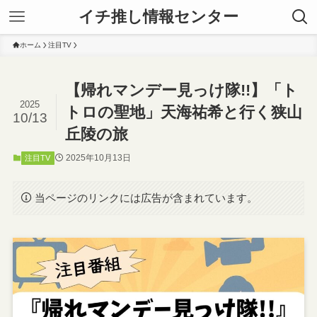
イチ推し情報センター
ホーム
注目TV
【帰れマンデー見っけ隊!!】「ト
2025
トロの聖地」天海祐希と行く狭山
10/13
丘陵の旅
2025年10月13日
注目TV
当ページのリンクには広告が含まれています。