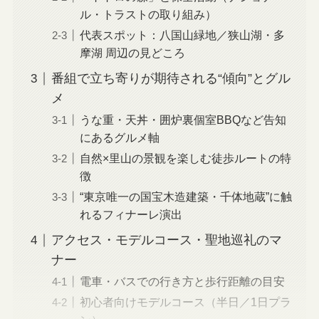
ル・トラストの取り組み）
代表スポット：八国山緑地／狭山湖・多
摩湖 周辺の見どころ
番組で立ち寄りが期待される“傾向”とグル
メ
うな重・天丼・囲炉裏個室BBQなど告知
にあるグルメ軸
自然×里山の景観を楽しむ徒歩ルートの特
徴
“東京唯一の国宝木造建築・千体地蔵”に触
れるフィナーレ演出
アクセス・モデルコース・聖地巡礼のマ
ナー
電車・バスでの行き方と歩行距離の目安
初心者向けモデルコース（半日／1日プラ