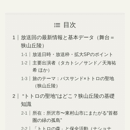
目次
放送回の最新情報と基本データ（舞台＝
狭山丘陵）
放送日時・放送枠・拡大SPのポイント
主要出演者（タカトシ／サンド／天海祐
希 ほか）
旅のテーマ：バスサンド×トトロの聖地
（狭山丘陵）
“トトロの聖地”はどこ？狭山丘陵の基礎
知識
所在：所沢市〜東村山市にまたがる“首都
圏の緑の孤島”
「トトロの森」と保全活動（ナショナ