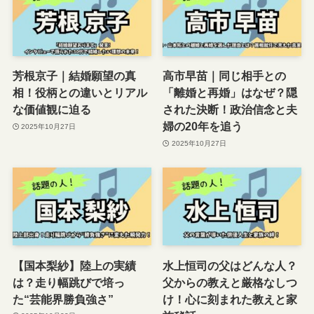
芳根京子｜結婚願望の真
高市早苗｜同じ相手との
相！役柄との違いとリアル
「離婚と再婚」はなぜ？隠
な価値観に迫る
された決断！政治信念と夫
婦の20年を追う
2025年10月27日
2025年10月27日
【国本梨紗】陸上の実績
水上恒司の父はどんな人？
は？走り幅跳びで培っ
父からの教えと厳格なしつ
た“芸能界勝負強さ”
け！心に刻まれた教えと家