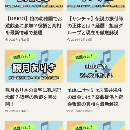
【DAIGO】娘の幼稚園でお
【サンチェ】伝説の振付師
遊戯会に参加？役柄と真相
の正体とは？経歴・担当グ
を最新情報で整理
ループと現在を徹底解説
2026年1月20日
2026年1月18日
観月ありさの自宅に観月記
niziuニナ×ミセス若井滉斗
念館？45年の軌跡を初公
の出会いは？楽曲提供と密
開！
会報道の真相を最新解説
2026年1月4日
2025年11月5日