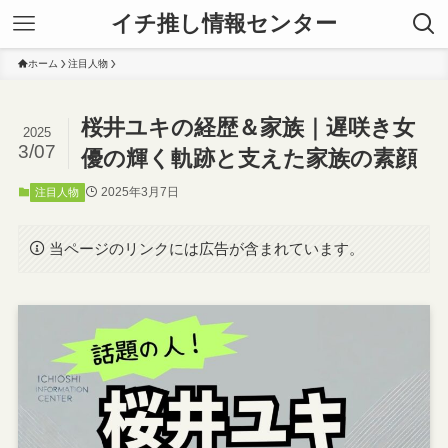
イチ推し情報センター
ホーム
注目人物
桜井ユキの経歴＆家族｜遅咲き女
2025
3/07
優の輝く軌跡と支えた家族の素顔
2025年3月7日
注目人物
当ページのリンクには広告が含まれています。