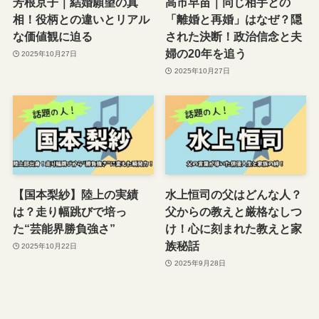
芳根京子｜結婚願望の真
高市早苗｜同じ相手との
相！役柄との違いとリアル
「離婚と再婚」はなぜ？隠
な価値観に迫る
された決断！政治信念と夫
婦の20年を追う
2025年10月27日
2025年10月27日
【国本梨紗】陸上の実績
水上恒司の父はどんな人？
は？走り幅跳びで培っ
父からの教えと厳格なしつ
た“芸能界勝負強さ”
け！心に刻まれた教えと家
族秘話
2025年10月22日
2025年9月28日