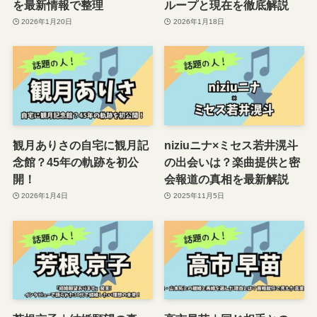
を最新情報で整理
ループと現在を徹底解説
2026年1月20日
2026年1月18日
観月ありさの自宅に観月記
niziuニナ×ミセス若井滉斗
念館？45年の軌跡を初公
の出会いは？楽曲提供と密
開！
会報道の真相を最新解説
2026年1月4日
2025年11月5日