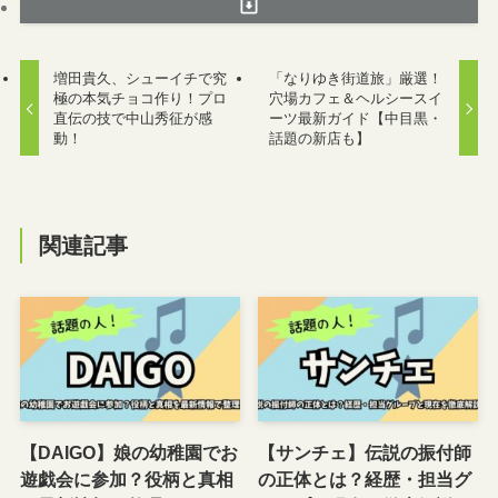
増田貴久、シューイチで究
「なりゆき街道旅」厳選！
極の本気チョコ作り！プロ
穴場カフェ＆ヘルシースイ
直伝の技で中山秀征が感
ーツ最新ガイド【中目黒・
動！
話題の新店も】
関連記事
【DAIGO】娘の幼稚園でお
【サンチェ】伝説の振付師
遊戯会に参加？役柄と真相
の正体とは？経歴・担当グ