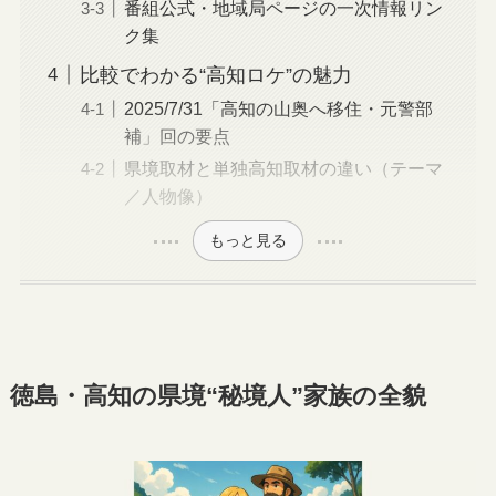
番組公式・地域局ページの一次情報リン
ク集
比較でわかる“高知ロケ”の魅力
2025/7/31「高知の山奥へ移住・元警部
補」回の要点
県境取材と単独高知取材の違い（テーマ
／人物像）
もっと見る
徳島・高知の県境“秘境人”家族の全貌