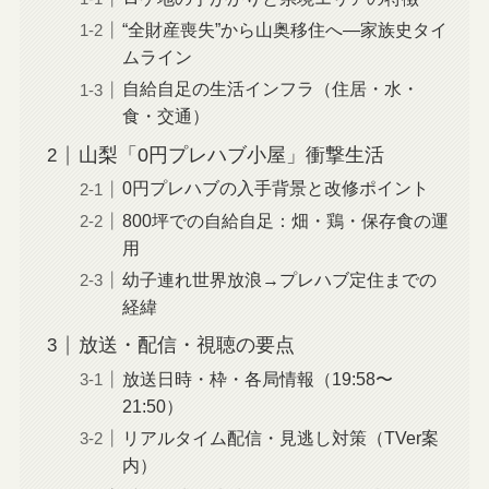
“全財産喪失”から山奥移住へ—家族史タイ
ムライン
自給自足の生活インフラ（住居・水・
食・交通）
山梨「0円プレハブ小屋」衝撃生活
0円プレハブの入手背景と改修ポイント
800坪での自給自足：畑・鶏・保存食の運
用
幼子連れ世界放浪→プレハブ定住までの
経緯
放送・配信・視聴の要点
放送日時・枠・各局情報（19:58〜
21:50）
リアルタイム配信・見逃し対策（TVer案
内）