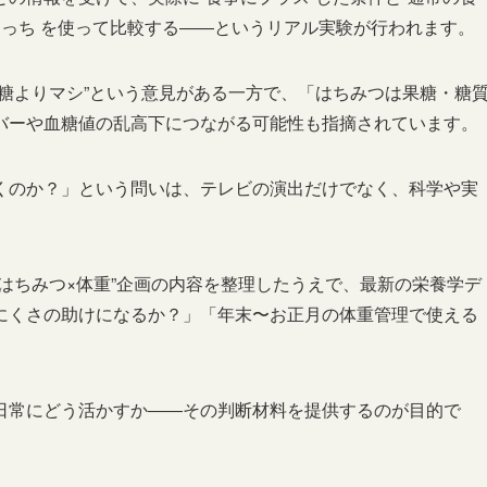
たっち を使って比較する――というリアル実験が行われます。
糖よりマシ”という意見がある一方で、「はちみつは果糖・糖
バーや血糖値の乱高下につながる可能性も指摘されています。
くのか？」という問いは、テレビの演出だけでなく、科学や実
。
はちみつ×体重”企画の内容を整理したうえで、最新の栄養学デ
にくさの助けになるか？」「年末〜お正月の体重管理で使える
日常にどう活かすか――その判断材料を提供するのが目的で