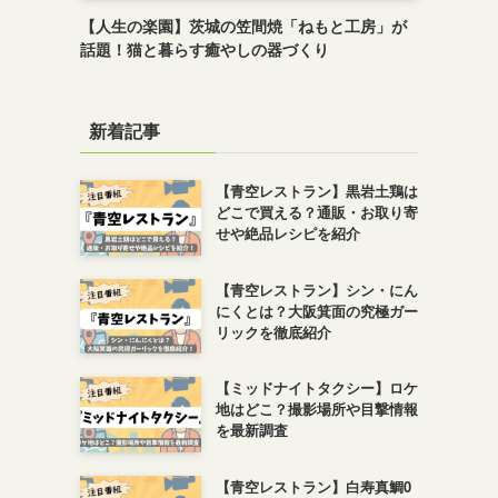
【人生の楽園】茨城の笠間焼「ねもと工房」が
話題！猫と暮らす癒やしの器づくり
新着記事
【青空レストラン】黒岩土鶏は
どこで買える？通販・お取り寄
せや絶品レシピを紹介
【青空レストラン】シン・にん
にくとは？大阪箕面の究極ガー
リックを徹底紹介
【ミッドナイトタクシー】ロケ
地はどこ？撮影場所や目撃情報
を最新調査
【青空レストラン】白寿真鯛0