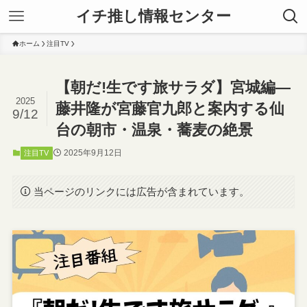
イチ推し情報センター
ホーム
注目TV
【朝だ!生です旅サラダ】宮城編—
2025
藤井隆が宮藤官九郎と案内する仙
9/12
台の朝市・温泉・蕎麦の絶景
2025年9月12日
注目TV
当ページのリンクには広告が含まれています。