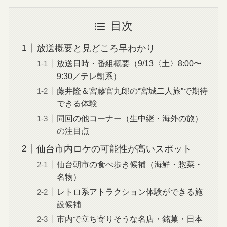
目次
放送概要と見どころ早わかり
放送日時・番組概要（9/13〈土〉8:00〜
9:30／テレ朝系）
藤井隆＆宮藤官九郎の“宮城二人旅”で期待
できる体験
同回の他コーナー（生中継・海外の旅）
の注目点
仙台市内ロケの可能性が高いスポット
仙台朝市の食べ歩き候補（海鮮・惣菜・
名物）
レトロ系アトラクション体験ができる施
設候補
市内で立ち寄りそうな名店・銘菓・日本