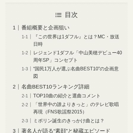
目次
番組概要と企画狙い
『この世界は1ダフル』とは？MC・放送
日時
レジェンド1ダフル「中山美穂デビュー40
周年SP」コンセプト
“国民1万人が選ぶ名曲BEST10”の企画意
図
名曲BEST10ランキング詳細
TOP10曲の紹介と選曲コメント
「世界中の誰よりきっと」のテレビ歌唱
再現（FNS歌謡祭2015）
ミポリン誕生のきっかけ曲とは？
著名人が語る“素顔”と秘蔵エピソード