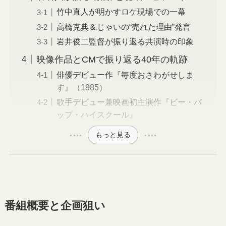
竹中直人が明かすロケ現場での一幕
高橋克典＆じゃいの“売れた理由”発言
岩井俊二監督が振り返る共演時の印象
映像作品とCMで振り返る40年の軌跡
俳優デビュー作『毎度おさわがせしま
す』（1985）
歌手デビュー兼映画初主演作『ビー・バ
ップ・ハイスクール』
もっと見る
番組概要と企画狙い