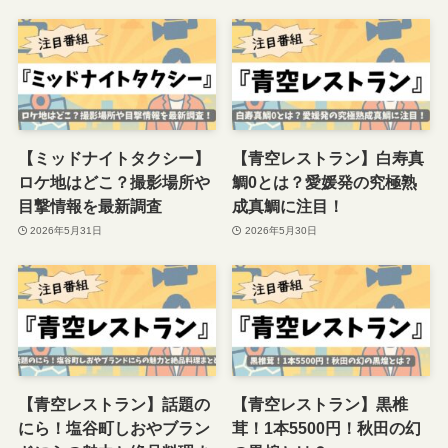
【ミッドナイトタクシー】
【青空レストラン】白寿真
ロケ地はどこ？撮影場所や
鯛0とは？愛媛発の究極熟
目撃情報を最新調査
成真鯛に注目！
2026年5月31日
2026年5月30日
【青空レストラン】話題の
【青空レストラン】黒椎
にら！塩谷町しおやブラン
茸！1本5500円！秋田の幻