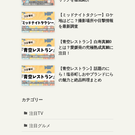
【ミッドナイトタクシー】ロケ
地はどこ？撮影場所や目撃情報
を最新調査
【青空レストラン】白寿真鯛0
とは？愛媛発の究極熟成真鯛に
注目！
【青空レストラン】話題のに
ら！塩谷町しおやブランドにら
の魅力と絶品料理まとめ
カテゴリー
注目TV
注目グルメ