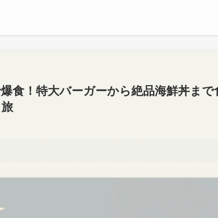
で爆食！特大バーガーから絶品海鮮丼まで
メ旅