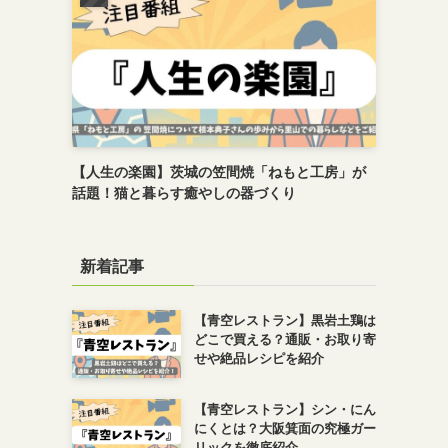
【人生の楽園】茨城の笠間焼「ねもと工房」が
話題！猫と暮らす癒やしの器づくり
新着記事
【青空レストラン】黒岩土鶏は
どこで買える？通販・お取り寄
せや絶品レシピを紹介
【青空レストラン】シン・にん
にくとは？大阪箕面の究極ガー
リックを徹底紹介