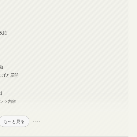
反応
動
ち上げと展開
出
テンツ内容
もっと見る