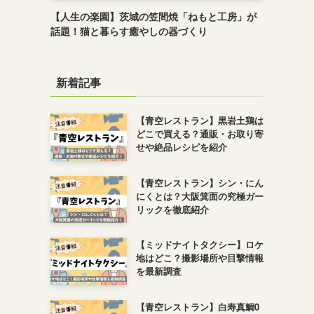
【人生の楽園】茨城の笠間焼「ねもと工房」が
話題！猫と暮らす癒やしの器づくり
新着記事
【青空レストラン】黒岩土鶏は
どこで買える？通販・お取り寄
せや絶品レシピを紹介
【青空レストラン】シン・にん
にくとは？大阪箕面の究極ガー
リックを徹底紹介
【ミッドナイトタクシー】ロケ
地はどこ？撮影場所や目撃情報
を最新調査
【青空レストラン】白寿真鯛0