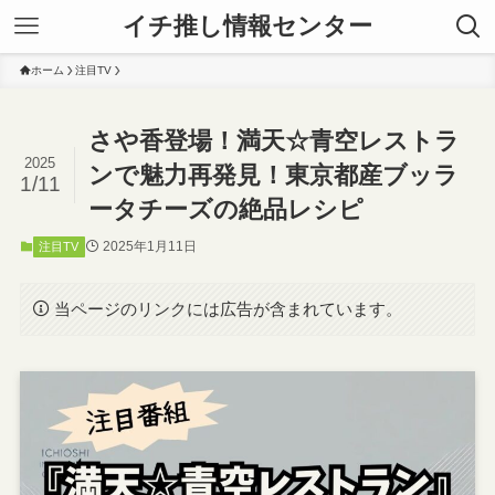
イチ推し情報センター
ホーム
注目TV
さや香登場！満天☆青空レストラ
2025
ンで魅力再発見！東京都産ブッラ
1/11
ータチーズの絶品レシピ
2025年1月11日
注目TV
当ページのリンクには広告が含まれています。