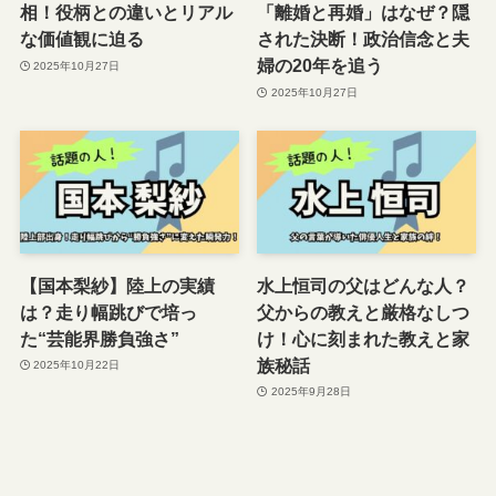
相！役柄との違いとリアル
「離婚と再婚」はなぜ？隠
な価値観に迫る
された決断！政治信念と夫
婦の20年を追う
2025年10月27日
2025年10月27日
【国本梨紗】陸上の実績
水上恒司の父はどんな人？
は？走り幅跳びで培っ
父からの教えと厳格なしつ
た“芸能界勝負強さ”
け！心に刻まれた教えと家
族秘話
2025年10月22日
2025年9月28日