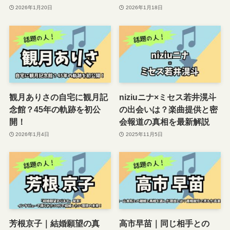
2026年1月20日
2026年1月18日
観月ありさの自宅に観月記
niziuニナ×ミセス若井滉斗
念館？45年の軌跡を初公
の出会いは？楽曲提供と密
開！
会報道の真相を最新解説
2026年1月4日
2025年11月5日
芳根京子｜結婚願望の真
高市早苗｜同じ相手との