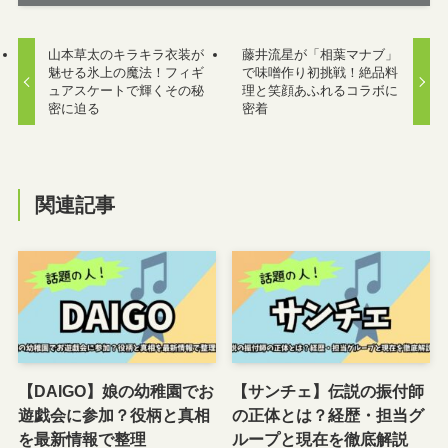
山本草太のキラキラ衣装が
藤井流星が「相葉マナブ」
魅せる氷上の魔法！フィギ
で味噌作り初挑戦！絶品料
ュアスケートで輝くその秘
理と笑顔あふれるコラボに
密に迫る
密着
関連記事
【DAIGO】娘の幼稚園でお
【サンチェ】伝説の振付師
遊戯会に参加？役柄と真相
の正体とは？経歴・担当グ
を最新情報で整理
ループと現在を徹底解説