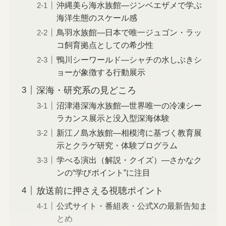
沖縄美ら海水族館—ジンベエザメで学ぶ
海洋生態のスケール感
鳥羽水族館—日本で唯一ジュゴン・ラッ
コ飼育拠点としての希少性
鴨川シーワールド—シャチの水しぶきシ
ョーが象徴する行動展示
深海・研究系の見どころ
沼津港深海水族館—世界唯一の冷凍シー
ラカンス展示と没入型深海体験
新江ノ島水族館—相模湾に基づく教育展
示とクラゲ研究・体験プログラム
学べる演出（解説・クイズ）—さかなク
ンの“学びポイント”に注目
放送前に押さえる視聴ポイント
公式サイト・番組表・公式Xの最新告知ま
とめ