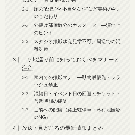
床の“凸凹”や“不自然な柱”など美術の4つ
のこだわり
外観は部屋数分のガスメーター—演出上
のヒント
スタジオ撮影ゆえ見学不可／周辺での混
雑対策
ロケ地巡り前に知っておくべきマナーと
注意
園内での撮影マナー—動物最優先・フラ
ッシュ禁止
混雑日・イベント日の回避とチケット・
営業時間の確認
近隣への配慮（路上駐停車・私有地撮影
のNG）
放送・見どころの最新情報まとめ