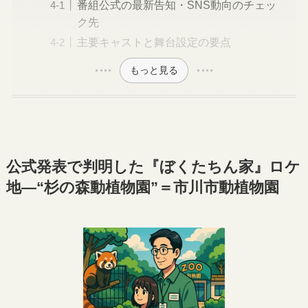
番組公式の最新告知・SNS動向のチェッ
ク先
主要キャストと舞台設定の要点
もっと見る
公式発表で判明した『ぼくたちん家』ロケ
地—“杉の森動植物園”＝市川市動植物園