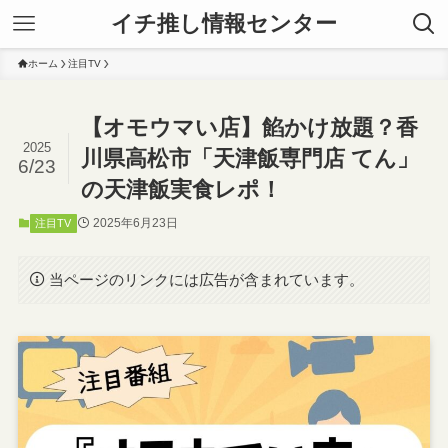
イチ推し情報センター
ホーム
注目TV
【オモウマい店】餡かけ放題？香
2025
川県高松市「天津飯専門店 てん」
6/23
の天津飯実食レポ！
2025年6月23日
注目TV
当ページのリンクには広告が含まれています。