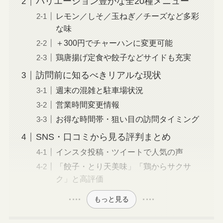
バリエーション豊かな全20種メニュー
レモン／しそ／玉ねぎ／チーズなど多彩
な味
＋300円でチャーハンに変更可能
鶏唐揚げ定食や餃子などサイドも充実
訪問前に知るべきリアルな現状
週末の混雑と駐車場状況
営業時間変更情報
お得な時間帯・狙い目の訪問タイミング
SNS・口コミから見る評判まとめ
インスタ投稿・ツイートで人気の声
「餃子・とり天美味」「鶏からサクサ
ク」と高評価
もっと見る