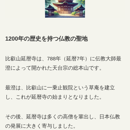
1200年の歴史を持つ仏教の聖地
比叡山延暦寺は、788年（延暦7年）に伝教大師最
澄によって開かれた天台宗の総本山です。
最澄は、比叡山に一乗止観院という草庵を建立
し、これが延暦寺の始まりとなりました。
その後、延暦寺は多くの高僧を輩出し、日本仏教
の発展に大きく寄与しました。