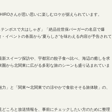
KAHIROさんが思い思いに楽しむロケが据えられています。
ステンボスで大はしゃぎ」「絶品佐世保バーガーの名店で爆
食・イベントの各面から“夏らしさ”を味わえる内容が予告されて
最新スイーツ探訪や、宇都宮の餃子食べ比べ、海辺の癒しを求
東圏から北関東に広がる多彩な旅のシーンも盛り込まれていま
魅力」と「関東〜北関東での涼やかで食欲そそる旅体験」の、
見どころと放送情報を、事前にチェックしたい方のために整理