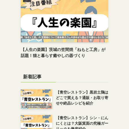
【人生の楽園】茨城の笠間焼「ねもと工房」が
話題！猫と暮らす癒やしの器づくり
新着記事
【青空レストラン】黒岩土鶏は
どこで買える？通販・お取り寄
せや絶品レシピを紹介
【青空レストラン】シン・にん
にくとは？大阪箕面の究極ガー
リックを徹底紹介