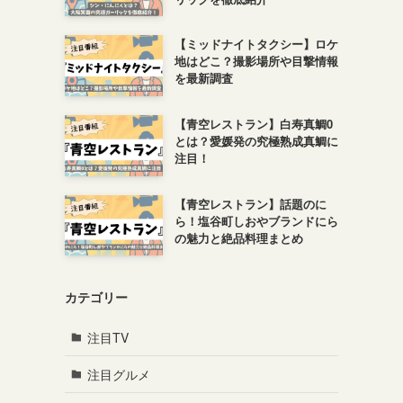
【ミッドナイトタクシー】ロケ
地はどこ？撮影場所や目撃情報
を最新調査
【青空レストラン】白寿真鯛0
とは？愛媛発の究極熟成真鯛に
注目！
【青空レストラン】話題のに
ら！塩谷町しおやブランドにら
の魅力と絶品料理まとめ
カテゴリー
注目TV
注目グルメ