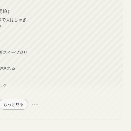
元旅）
スで大はしゃぎ
?
新スイーツ巡り
やされる
ック
もっと見る