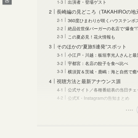
出演者・登場ゲスト
長崎編の見どころ（TAKAHIROの地
360度ひまわりが咲くハウステンボ
絶品佐世保バーガーの名店で“爆食”!
この夏必見！花火情報も
そのほかの“夏旅5連発”スポット
小江戸・川越：板垣李光人さんと最
宇都宮：名店の餃子を食べ比べ
横須賀＆茨城・鹿嶋：海と自然で癒
視聴方法と最新アナウンス源
公式サイト／各種番組表の当日チェ
公式X・Instagramの告知まとめ