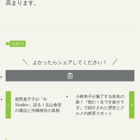
高まります。
注目TV
よかったらシェアしてください！
小林幸子が魅了する奈良の
尾野真千子が『A-
旅！『朝だ！生です旅サラ
Studio+』語る！北山食堂
ダ』で紹介された歴史とグ
の裏話と沖縄移住の真相
ルメの絶景スポット