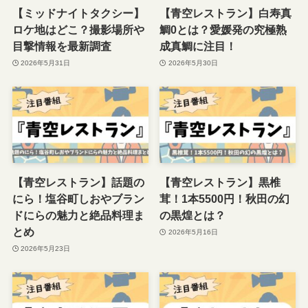
【ミッドナイトタクシー】
【青空レストラン】白寿真
ロケ地はどこ？撮影場所や
鯛0とは？愛媛発の究極熟
目撃情報を最新調査
成真鯛に注目！
2026年5月31日
2026年5月30日
【青空レストラン】話題の
【青空レストラン】黒椎
にら！塩谷町しおやブラン
茸！1本5500円！秋田の幻
ドにらの魅力と絶品料理ま
の黒煌とは？
とめ
2026年5月16日
2026年5月23日