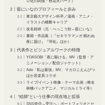
ロ化の関係・秋花火パート）
藍にいなのプロフィールと歩み
東京藝大デザイン科卒／漫画・アニメ・
イラストの横断キャリア
改名経緯（元・べっこう飴→藍にいな）
書籍・作品集（『セキララマンガ 眠れぬ
夜に届け』『羽化』ほか）
代表作とビジュアルワークの特徴
YOASOBI「夜に駆ける」MV（監督・ア
ニメーション／配信ジャケット）
Ado「私は最強」MV、マカロニえんぴつ
ほか音楽系コラボ
ライブ/イベント映像・テーマ企画（椎名
林檎バックアニメ、マジカルミライ等）
“絵師”という仕事の現在地と拡張
SNS発信→受注へ：ポートフォリオとセ