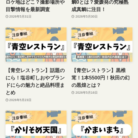
ロケ地はどこ？撮影場所や
鯛0とは？愛媛発の究極熟
目撃情報を最新調査
成真鯛に注目！
2026年5月31日
2026年5月30日
【青空レストラン】話題の
【青空レストラン】黒椎
にら！塩谷町しおやブラン
茸！1本5500円！秋田の幻
ドにらの魅力と絶品料理ま
の黒煌とは？
とめ
2026年5月16日
2026年5月23日