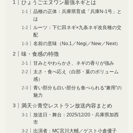
ひょうごエヌワン最強ネギとは
品種の正体：兵庫県育成「兵庫N-1号」と
は
ルーツ：下仁田ネギ×九条ネギ改良種の交
配
名前の意味（No.1／Negi／New／Next）
味・食感の特徴
甘みとやわらかさ、ネギの香りが強み
太さ・食べ応え（白部・葉のボリューム
感）
青い部分も白い部分も食べられる“兼用”の
魅力
満天☆青空レストラン放送内容まとめ
放送日・舞台：2025/12/20・兵庫県加西
市
出演者：MC宮川大輔／ゲスト小倉優子