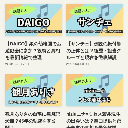
【DAIGO】娘の幼稚園でお
【サンチェ】伝説の振付師
遊戯会に参加？役柄と真相
の正体とは？経歴・担当グ
を最新情報で整理
ループと現在を徹底解説
2026年1月20日
2026年1月18日
観月ありさの自宅に観月記
niziuニナ×ミセス若井滉斗
念館？45年の軌跡を初公
の出会いは？楽曲提供と密
開！
会報道の真相を最新解説