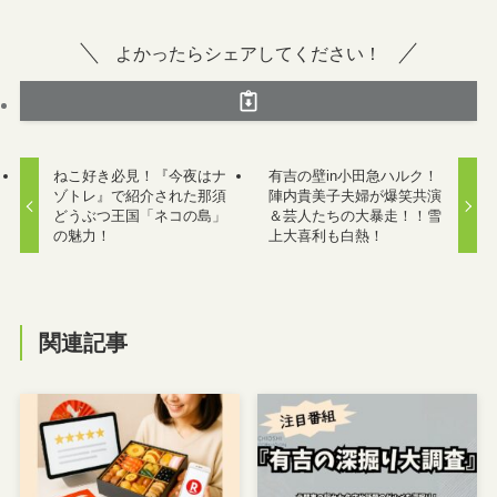
よかったらシェアしてください！
ねこ好き必見！『今夜はナ
有吉の壁in小田急ハルク！
ゾトレ』で紹介された那須
陣内貴美子夫婦が爆笑共演
どうぶつ王国「ネコの島」
＆芸人たちの大暴走！！雪
の魅力！
上大喜利も白熱！
関連記事