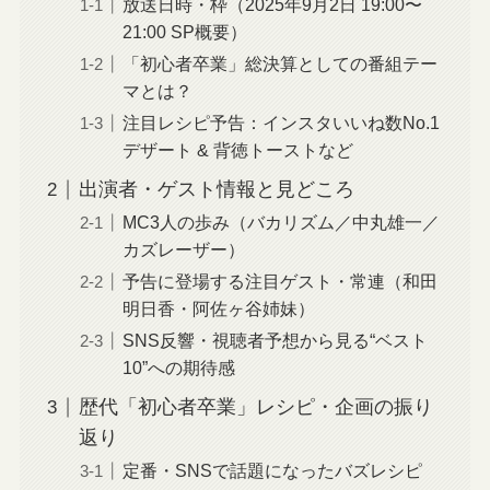
放送日時・枠（2025年9月2日 19:00〜
21:00 SP概要）
「初心者卒業」総決算としての番組テー
マとは？
注目レシピ予告：インスタいいね数No.1
デザート & 背徳トーストなど
出演者・ゲスト情報と見どころ
MC3人の歩み（バカリズム／中丸雄一／
カズレーザー）
予告に登場する注目ゲスト・常連（和田
明日香・阿佐ヶ谷姉妹）
SNS反響・視聴者予想から見る“ベスト
10”への期待感
歴代「初心者卒業」レシピ・企画の振り
返り
定番・SNSで話題になったバズレシピ