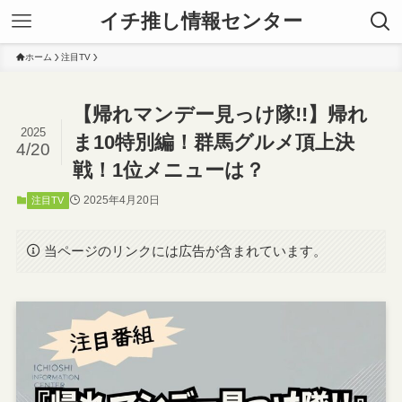
イチ推し情報センター
ホーム
注目TV
【帰れマンデー見っけ隊!!】帰れ
2025
ま10特別編！群馬グルメ頂上決
4/20
戦！1位メニューは？
2025年4月20日
注目TV
当ページのリンクには広告が含まれています。