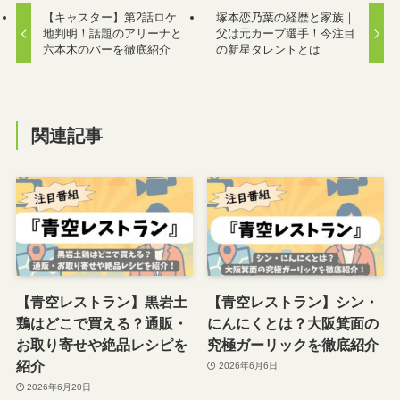
【キャスター】第2話ロケ
塚本恋乃葉の経歴と家族｜
地判明！話題のアリーナと
父は元カープ選手！今注目
六本木のバーを徹底紹介
の新星タレントとは
関連記事
【青空レストラン】黒岩土
【青空レストラン】シン・
鶏はどこで買える？通販・
にんにくとは？大阪箕面の
お取り寄せや絶品レシピを
究極ガーリックを徹底紹介
紹介
2026年6月6日
2026年6月20日