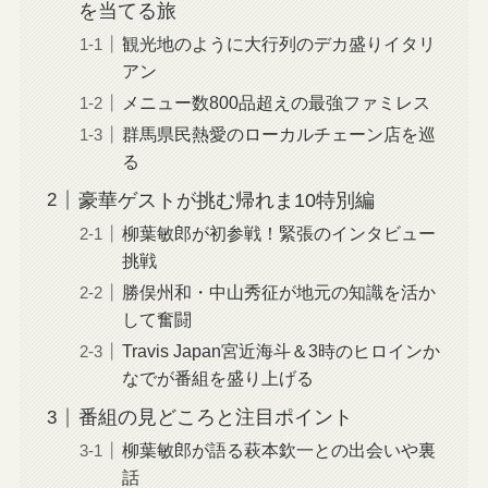
を当てる旅
観光地のように大行列のデカ盛りイタリ
アン
メニュー数800品超えの最強ファミレス
群馬県民熱愛のローカルチェーン店を巡
る
豪華ゲストが挑む帰れま10特別編
柳葉敏郎が初参戦！緊張のインタビュー
挑戦
勝俣州和・中山秀征が地元の知識を活か
して奮闘
Travis Japan宮近海斗＆3時のヒロインか
なでが番組を盛り上げる
番組の見どころと注目ポイント
柳葉敏郎が語る萩本欽一との出会いや裏
話