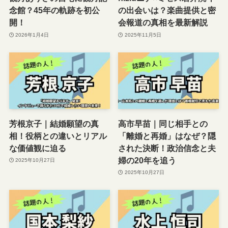
念館？45年の軌跡を初公
の出会いは？楽曲提供と密
開！
会報道の真相を最新解説
2026年1月4日
2025年11月5日
芳根京子｜結婚願望の真
高市早苗｜同じ相手との
相！役柄との違いとリアル
「離婚と再婚」はなぜ？隠
な価値観に迫る
された決断！政治信念と夫
婦の20年を追う
2025年10月27日
2025年10月27日