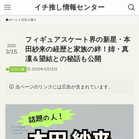
イチ推し情報センター
ホーム
注目人物
フィギュアスケート界の新星・本
2025
田紗来の経歴と家族の絆！姉・真
3/15
凜＆望結との秘話も公開
2025年3月15日
注目人物
当ページのリンクには広告が含まれています。