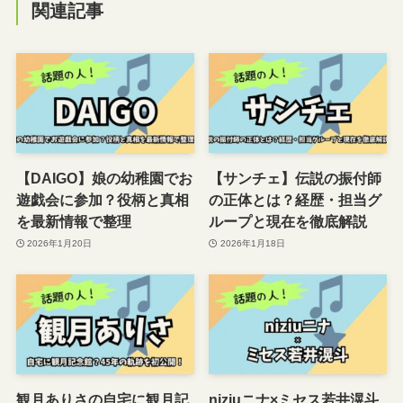
関連記事
【DAIGO】娘の幼稚園でお
【サンチェ】伝説の振付師
遊戯会に参加？役柄と真相
の正体とは？経歴・担当グ
を最新情報で整理
ループと現在を徹底解説
2026年1月20日
2026年1月18日
観月ありさの自宅に観月記
niziuニナ×ミセス若井滉斗