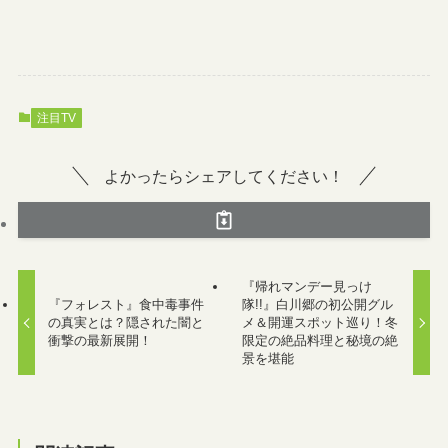
注目TV
よかったらシェアしてください！
『帰れマンデー見っけ
『フォレスト』食中毒事件
隊!!』白川郷の初公開グル
の真実とは？隠された闇と
メ＆開運スポット巡り！冬
衝撃の最新展開！
限定の絶品料理と秘境の絶
景を堪能