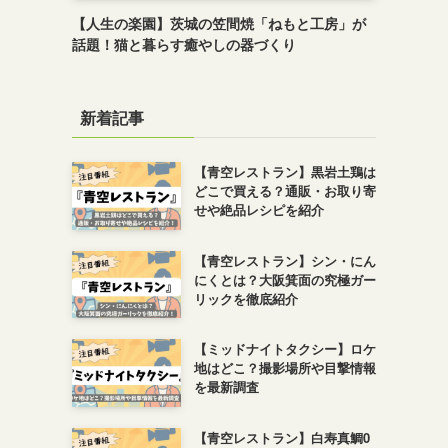
【人生の楽園】茨城の笠間焼「ねもと工房」が
話題！猫と暮らす癒やしの器づくり
新着記事
【青空レストラン】黒岩土鶏は
どこで買える？通販・お取り寄
せや絶品レシピを紹介
【青空レストラン】シン・にん
にくとは？大阪箕面の究極ガー
リックを徹底紹介
【ミッドナイトタクシー】ロケ
地はどこ？撮影場所や目撃情報
を最新調査
【青空レストラン】白寿真鯛0