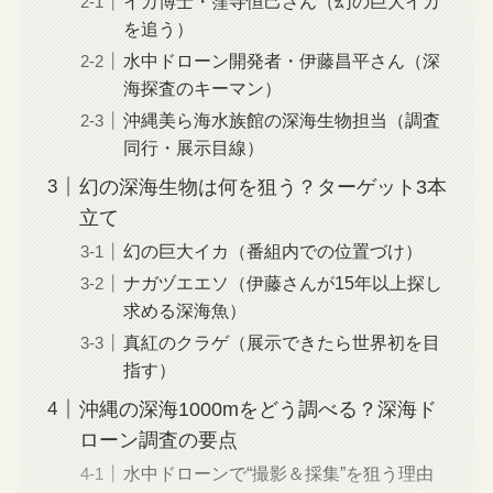
イカ博士・窪寺恒己さん（幻の巨大イカ
を追う）
水中ドローン開発者・伊藤昌平さん（深
海探査のキーマン）
沖縄美ら海水族館の深海生物担当（調査
同行・展示目線）
幻の深海生物は何を狙う？ターゲット3本
立て
幻の巨大イカ（番組内での位置づけ）
ナガヅエエソ（伊藤さんが15年以上探し
求める深海魚）
真紅のクラゲ（展示できたら世界初を目
指す）
沖縄の深海1000mをどう調べる？深海ド
ローン調査の要点
水中ドローンで“撮影＆採集”を狙う理由