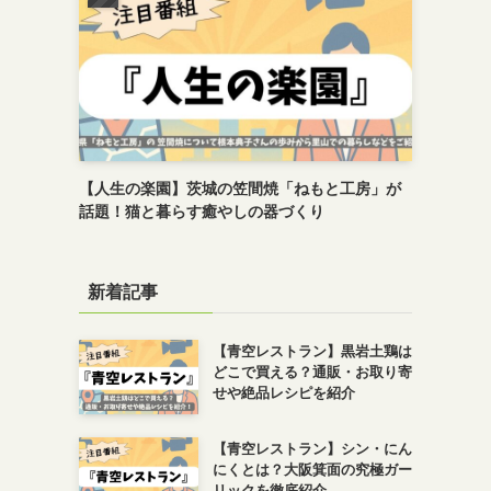
【人生の楽園】茨城の笠間焼「ねもと工房」が
話題！猫と暮らす癒やしの器づくり
新着記事
【青空レストラン】黒岩土鶏は
どこで買える？通販・お取り寄
せや絶品レシピを紹介
【青空レストラン】シン・にん
にくとは？大阪箕面の究極ガー
リックを徹底紹介