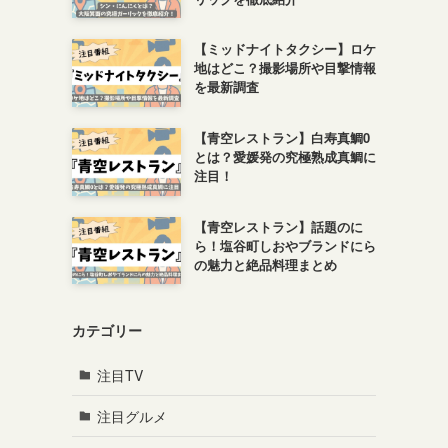
【ミッドナイトタクシー】ロケ
地はどこ？撮影場所や目撃情報
を最新調査
【青空レストラン】白寿真鯛0
とは？愛媛発の究極熟成真鯛に
注目！
【青空レストラン】話題のに
ら！塩谷町しおやブランドにら
の魅力と絶品料理まとめ
カテゴリー
注目TV
注目グルメ