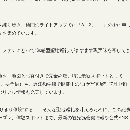
練り歩き、楼門のライトアップでは「3、2、1…」の掛け声
目を集めています。
ファンにとって“体感型聖地巡礼”がますます現実味を帯びて
地を、地図と写真付きで完全網羅。特に最新スポットとして、
0円、要予約）や、近江勧学館で開催中の“ロケ写真展”（7月中旬
のリアル情報も充実しています。
りきり体験”する――そんな聖地巡礼を叶えるために、この記
ーズン、体験スポットまで、最新の観光協会発情報や公式SNS