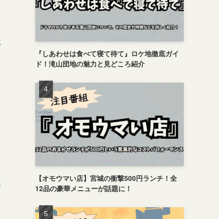
に
『しあわせは食べて寝て待て』ロケ地徹底ガイ
ド！滝山団地の魅力と見どころ紹介
き
【オモウマい店】宮城の衝撃500円ランチ！全
事
12品の豪華メニューが話題に！