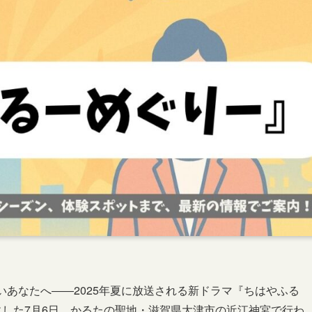
いあなたへ――2025年夏に放送される新ドラマ『ちはやふる
にした7月6日、かるたの聖地・滋賀県大津市の近江神宮で行わ