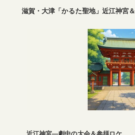
滋賀・大津「かるた聖地」近江神宮
近江神宮―劇中の大会＆参拝ロケ