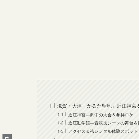
滋賀・大津「かるた聖地」近江神宮
近江神宮―劇中の大会＆参拝ロケ
近江勧学館―畳競技シーンの舞台＆
アクセス＆袴レンタル体験スポット