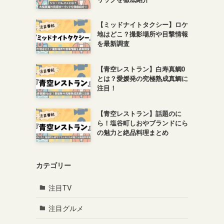
【ミッドナイトタクシー】ロケ
地はどこ？撮影場所や目撃情報
を最新調査
【青空レストラン】白寿真鯛0
とは？愛媛発の究極熟成真鯛に
注目！
【青空レストラン】話題のに
ら！塩谷町しおやブランドにら
の魅力と絶品料理まとめ
カテゴリー
注目TV
注目グルメ