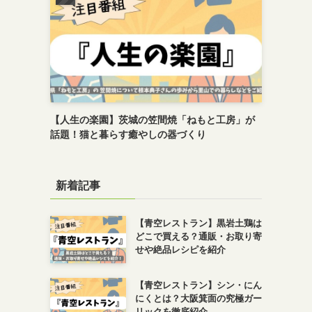
【人生の楽園】茨城の笠間焼「ねもと工房」が
話題！猫と暮らす癒やしの器づくり
新着記事
【青空レストラン】黒岩土鶏は
どこで買える？通販・お取り寄
せや絶品レシピを紹介
【青空レストラン】シン・にん
にくとは？大阪箕面の究極ガー
リックを徹底紹介