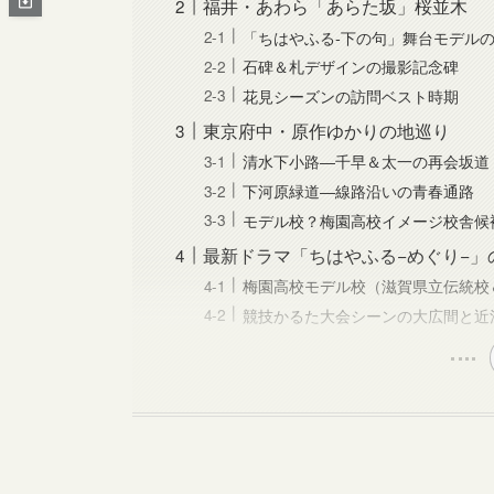
福井・あわら「あらた坂」桜並木
「ちはやふる‑下の句」舞台モデル
石碑＆札デザインの撮影記念碑
花見シーズンの訪問ベスト時期
東京府中・原作ゆかりの地巡り
清水下小路―千早＆太一の再会坂道
下河原緑道―線路沿いの青春通路
モデル校？梅園高校イメージ校舎候
最新ドラマ「ちはやふる−めぐり−」
梅園高校モデル校（滋賀県立伝統校
競技かるた大会シーンの大広間と近