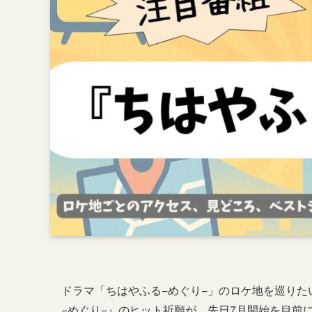
ドラマ「ちはやふる−めぐり−」のロケ地を巡りた
−めぐり−』のヒット祈願が、先日7月開始を目前