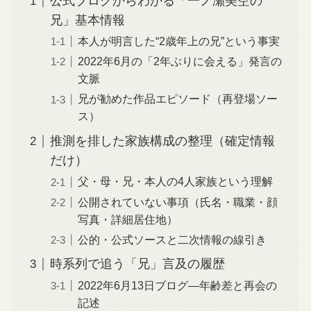
公式ブログからわかる「一ノ瀬美空の
兄」基本情報
本人が明言した“2歳年上の兄”という事実
2022年6月の「2年ぶりに会える」発言の
文脈
兄が勧めた作品エピソード（再登場ソー
ス）
推測を排した家族構成の整理（確定情報
だけ）
父・母・兄・本人の4人家族という理解
公開されていない事項（氏名・職業・顔
写真・詳細居住地）
公的・公式ソースと二次情報の線引き
時系列で追う「兄」言及の履歴
2022年6月13日ブログ—年齢差と再会の
記述