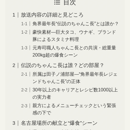
目次
放送内容の詳細と見どころ
角界最年長“伝説のちゃんこ長”とは誰か？
豪快素材—巨大タコ、ウナギ、ブランド
豚によるスタミナ料理
元寿司職人ちゃんこ長との共演・総重量
200kg超の爆食シーン
伝説のちゃんこ長は誰？どの部屋？
所属は田子ノ浦部屋—“角界最年長レジェ
ンドちゃんこ長”の正体
30年以上のキャリアとレシピ数1000以上
の実力者
親方によるメニューチェックという緊張
感の下で
名古屋場所の献立と“爆食”シーン