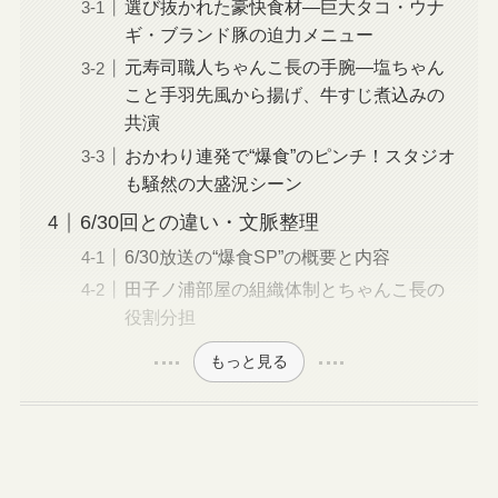
選び抜かれた豪快食材—巨大タコ・ウナ
ギ・ブランド豚の迫力メニュー
元寿司職人ちゃんこ長の手腕—塩ちゃん
こと手羽先風から揚げ、牛すじ煮込みの
共演
おかわり連発で“爆食”のピンチ！スタジオ
も騒然の大盛況シーン
6/30回との違い・文脈整理
6/30放送の“爆食SP”の概要と内容
田子ノ浦部屋の組織体制とちゃんこ長の
役割分担
もっと見る