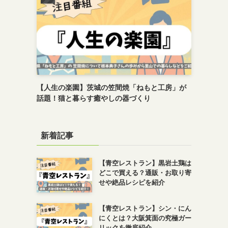
【人生の楽園】茨城の笠間焼「ねもと工房」が
話題！猫と暮らす癒やしの器づくり
新着記事
【青空レストラン】黒岩土鶏は
どこで買える？通販・お取り寄
せや絶品レシピを紹介
【青空レストラン】シン・にん
にくとは？大阪箕面の究極ガー
リックを徹底紹介