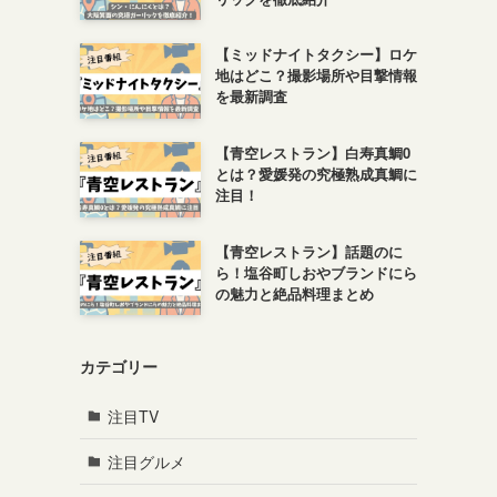
【ミッドナイトタクシー】ロケ
地はどこ？撮影場所や目撃情報
を最新調査
【青空レストラン】白寿真鯛0
とは？愛媛発の究極熟成真鯛に
注目！
【青空レストラン】話題のに
ら！塩谷町しおやブランドにら
の魅力と絶品料理まとめ
カテゴリー
注目TV
注目グルメ