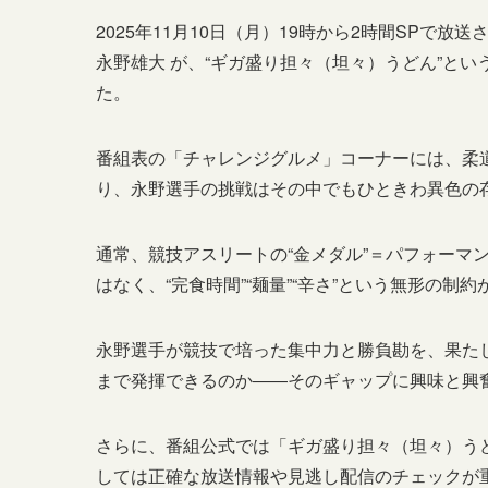
2025年11月10日（月）19時から2時間SPで
永野雄大 が、“ギガ盛り担々（坦々）うどん”と
た。
番組表の「チャレンジグルメ」コーナーには、柔
り、永野選手の挑戦はその中でもひときわ異色の
通常、競技アスリートの“金メダル”＝パフォーマ
はなく、“完食時間”“麺量”“辛さ”という無形の制
永野選手が競技で培った集中力と勝負勘を、果たして
まで発揮できるのか――そのギャップに興味と興
さらに、番組公式では「ギガ盛り担々（坦々）うど
しては正確な放送情報や見逃し配信のチェックが