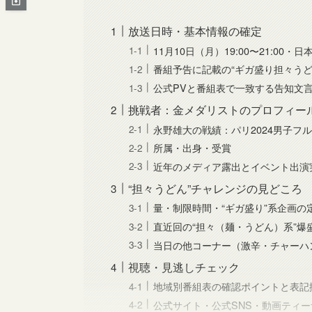
放送日時・基本情報の確定
11月10日（月）19:00〜21:00・
番組予告に記載の“ギガ盛り担々うど
公式PVと番組表で一致する告知文
挑戦者：金メダリストのプロフィー
永野雄大の戦績：パリ2024男子フ
所属・出身・受賞
近年のメディア露出とイベント出演
“担々うどん”チャレンジの見どころ
量・制限時間・“ギガ盛り”系企画の
直近回の“担々（麺・うどん）系”爆
当日の他コーナー（激辛・チャーハ
視聴・見逃しチェック
地域別番組表の確認ポイントと表記
公式サイト・公式SNS・動画ティ