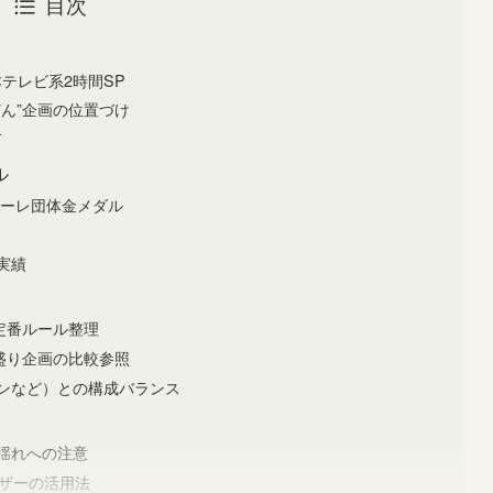
目次
日本テレビ系2時間SP
ん”企画の位置づけ
言
ル
ルーレ団体金メダル
実績
定番ルール整理
盛り企画の比較参照
ンなど）との構成バランス
揺れへの注意
ーザーの活用法