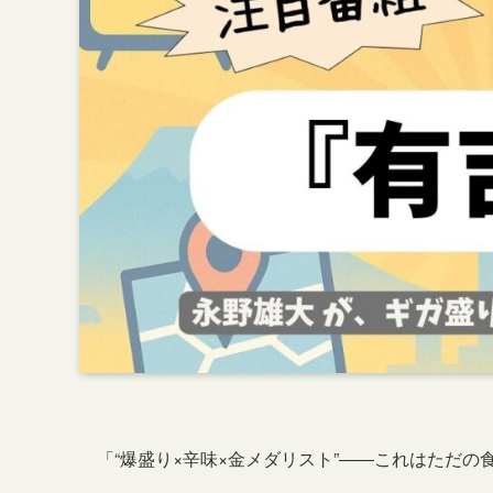
「“爆盛り×辛味×金メダリスト”――これはただ