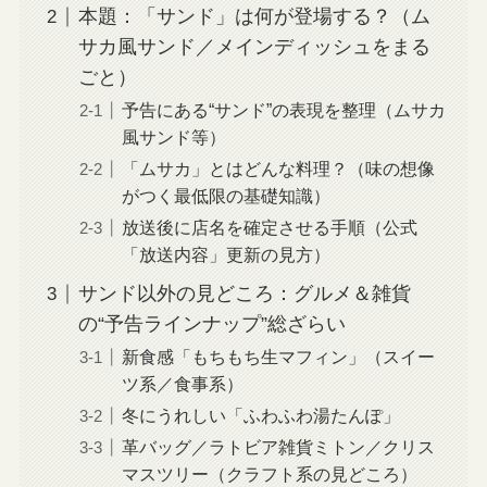
本題：「サンド」は何が登場する？（ム
サカ風サンド／メインディッシュをまる
ごと）
予告にある“サンド”の表現を整理（ムサカ
風サンド等）
「ムサカ」とはどんな料理？（味の想像
がつく最低限の基礎知識）
放送後に店名を確定させる手順（公式
「放送内容」更新の見方）
サンド以外の見どころ：グルメ＆雑貨
の“予告ラインナップ”総ざらい
新食感「もちもち生マフィン」（スイー
ツ系／食事系）
冬にうれしい「ふわふわ湯たんぽ」
革バッグ／ラトビア雑貨ミトン／クリス
マスツリー（クラフト系の見どころ）