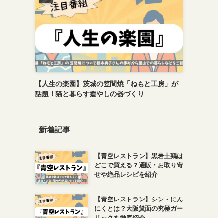
【人生の楽園】茨城の笠間焼「ねもと工房」が
話題！猫と暮らす癒やしの器づくり
新着記事
【青空レストラン】黒岩土鶏は
どこで買える？通販・お取り寄
せや絶品レシピを紹介
【青空レストラン】シン・にん
にくとは？大阪箕面の究極ガー
リックを徹底紹介