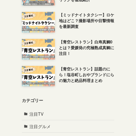
【ミッドナイトタクシー】ロケ
地はどこ？撮影場所や目撃情報
を最新調査
【青空レストラン】白寿真鯛0
とは？愛媛発の究極熟成真鯛に
注目！
【青空レストラン】話題のに
ら！塩谷町しおやブランドにら
の魅力と絶品料理まとめ
カテゴリー
注目TV
注目グルメ