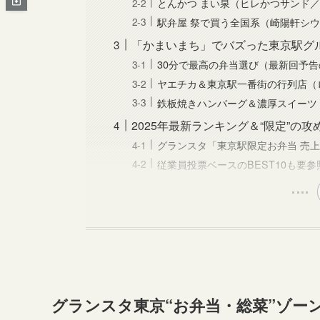
とんかつ まい泉（ヒレかつサンド
駅弁屋 祭で買う全国系（崎陽軒シウ
「かまいまち」でバズった東京駅グ
30分で最高の弁当選び（最新回予
ヤエチカ＆東京駅一番街の行列店（
鉄板焼きハンバーグ＆濃厚スイーツ（
2025年最新ランキング＆“限定”の攻
グランスタ「東京駅限定お弁当 売
従業員投票ベースのBEST10も要参
グランスタ東京“お弁当・総菜”ゾー