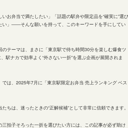
いお弁当で満たしたい」「話題の駅弁や限定品を“確実に”選
たい」――そんな願いを持って、このキーワードを手にしてい
回のテーマは、まさに「東京駅で待ち時間30分を楽しむ爆食ツ
に、駅ナカで効率よく“外さない一折”を選ぶ企画が展開されま
は、2025年7月に「東京駅限定お弁当 売上ランキング ベス
たちは、迷ったときの“正解候補”として非常に信頼できます
の三拍子そろった一折を選びたい方には、この記事が必ず助け