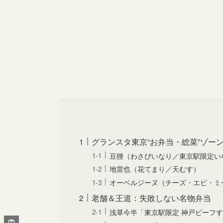
グランスタ東京“お弁当・総菜”ゾー
豆狸（わさびいなり／東京駅限定い
地雷也（花てまり／天むす）
オーベルジーヌ（チーズ・エビ・ミ
老舗＆王道：失敗しない名物弁当
浅草今半「東京駅限定 神戸ビーフす