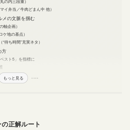
／丸の内三段重）
マイ弁当／牛肉どまん中 他）
ルメの文脈を掴む
告の軸企画）
ロケ地の基点）
“待ち時間”充実ネタ）
め方
上ベスト5」を指標に
照
もっと見る
ンの正解ルート