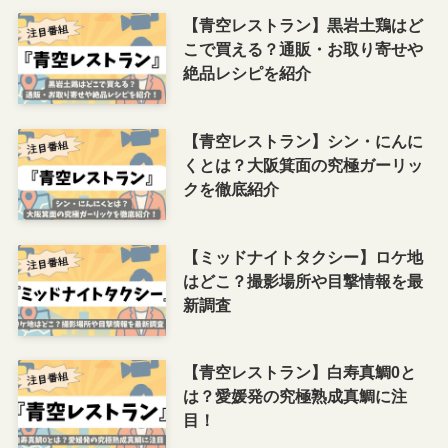
【青空レストラン】黒岩土鶏はど
こで買える？通販・お取り寄せや
絶品レシピを紹介
【青空レストラン】シン・にんに
くとは？大阪箕面の究極ガーリッ
クを徹底紹介
【ミッドナイトタクシー】ロケ地
はどこ？撮影場所や目撃情報を最
新調査
【青空レストラン】白寿真鯛0と
は？愛媛発の究極熟成真鯛に注
目！