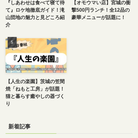
『しあわせは食べて寝て待
【オモウマい店】宮城の衝
て』ロケ地徹底ガイド！滝
撃500円ランチ！全12品の
山団地の魅力と見どころ紹
豪華メニューが話題に！
介
【人生の楽園】茨城の笠間
焼「ねもと工房」が話題！
猫と暮らす癒やしの器づく
り
新着記事